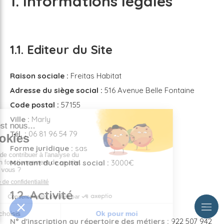
1. Informations légales
1.1. Editeur du Site
Raison sociale :
Freitas Habitat
Adresse du siège social :
516 Avenue Belle Fontaine
Code postal :
57155
Ville :
Marly
Tél. :
06 81 96 54 79
Forme juridique :
sas
Montant du capital social :
3000€
1.2. Activité
N° d'inscription au répertoire des métiers :
922 507 942